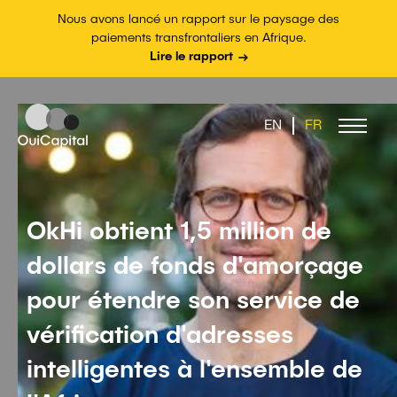
Nous avons lancé un rapport sur le paysage des
paiements transfrontaliers en Afrique.
Lire le rapport
EN
FR
OkHi obtient 1,5 million de
dollars de fonds d'amorçage
pour étendre son service de
vérification d'adresses
intelligentes à l'ensemble de